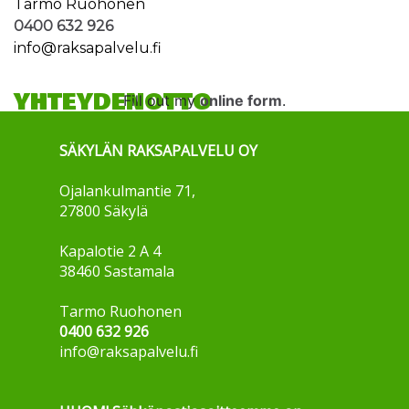
Tarmo Ruohonen
0400 632 926
info@raksapalvelu.fi
YHTEYDENOTTO
Fill out my
online form
.
SÄKYLÄN RAKSAPALVELU OY
Ojalankulmantie 71,
27800 Säkylä
Kapalotie 2 A 4
38460 Sastamala
Tarmo Ruohonen
0400 632 926
info@raksapalvelu.fi